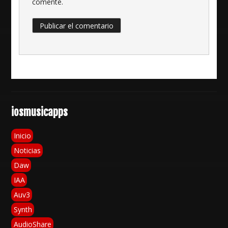
comente.
iosmusicapps
Inicio
Noticias
Daw
IAA
Auv3
Synth
AudioShare