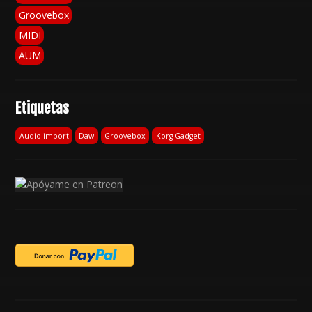
Groovebox
MIDI
AUM
Etiquetas
Audio import
Daw
Groovebox
Korg Gadget