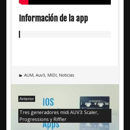
Información de la app
AUM
,
Auv3
,
MIDI
,
Noticias
Navegación
Anterior
de
Anterior:
entradas
Tres generadores midi AUV3: Scaler,
Progressions y Riffler