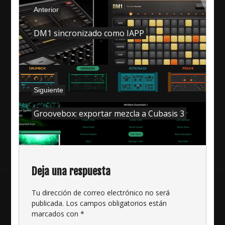
Anterior
de
Anterior:
entradas
DM1 sincronizado como IAPP
Siguiente
Siguiente:
Groovebox: exportar mezcla a Cubasis 3
Deja una respuesta
Tu dirección de correo electrónico no será
publicada.
Los campos obligatorios están
marcados con
*