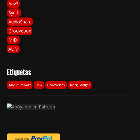
Auv3
Synth
AudioShare
Groovebox
MIDI
AUM
Etiquetas
Audio import
Daw
Groovebox
Korg Gadget