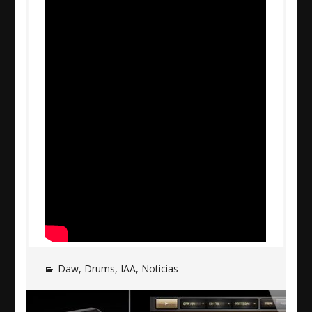
Daw
,
Drums
,
IAA
,
Noticias
Navegación