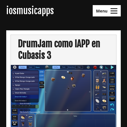
Skip
iosmusicapps
to
Menu
content
DrumJam como IAPP en
Cubasis 3